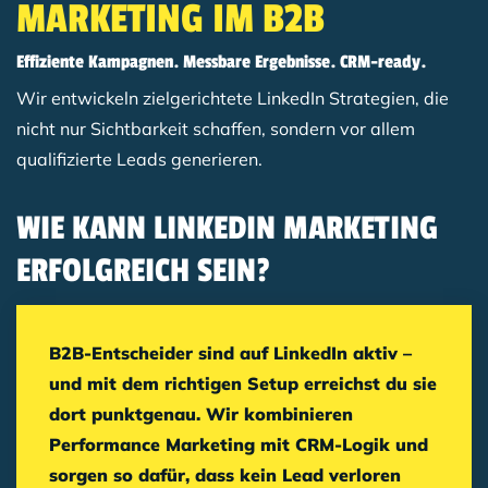
MARKETING IM B2B
Effiziente Kampagnen. Messbare Ergebnisse. CRM-ready.
Wir entwickeln zielgerichtete LinkedIn Strategien, die
nicht nur Sichtbarkeit schaffen, sondern vor allem
qualifizierte Leads generieren.
Breadcrumb
WIE KANN LINKEDIN MARKETING
ERFOLGREICH SEIN?
B2B-Entscheider sind auf LinkedIn aktiv –
und mit dem richtigen Setup erreichst du sie
dort punktgenau. Wir kombinieren
Performance Marketing mit CRM-Logik und
sorgen so dafür, dass kein Lead verloren