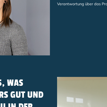
Verantwortung über das P
S, WAS
RS GUT UND
U IN DER