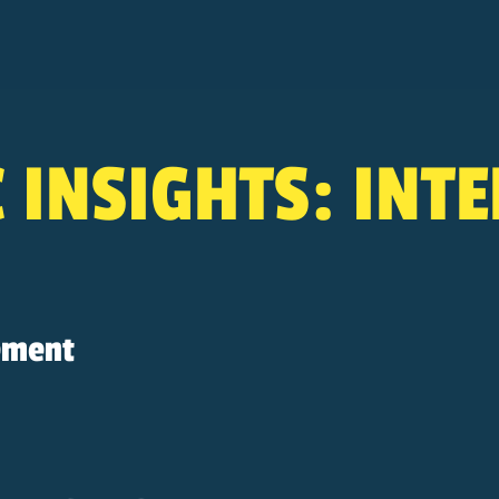
Search
 INSIGHTS: INT
ement