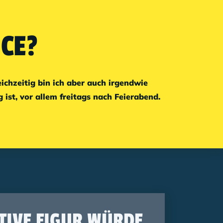
CE?
ichzeitig bin ich aber auch irgendwie
ist, vor allem freitags nach Feierabend.
KTIVE FIGUR WÜRDE