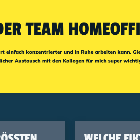
ER TEAM HOMEOFFI
rt einfach konzentrierter und in Ruhe arbeiten kann. Gle
icher Austausch mit den Kollegen für mich super wichtig 
ÖSSTEN H
WELCHE FI