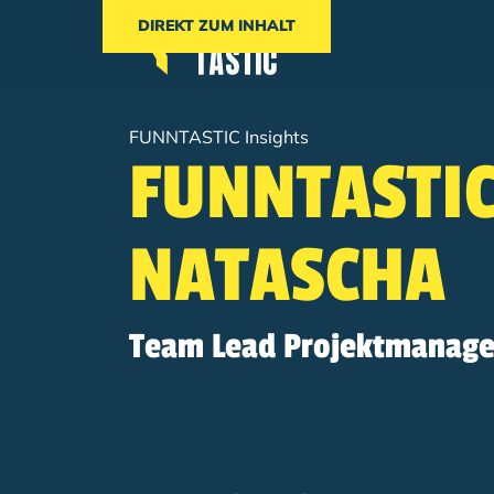
DIREKT ZUM INHALT
Breadcrumb
FUNNTASTIC Insights
FUNNTASTIC
NATASCHA
Team Lead Projektmanag