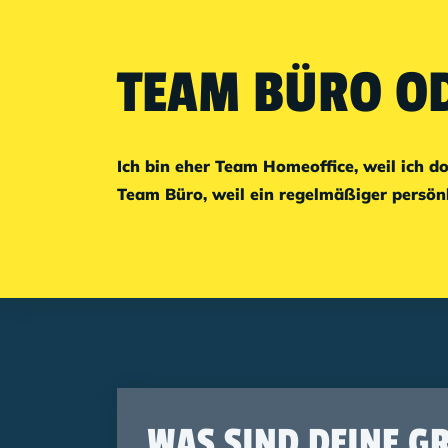
TEAM BÜRO OD
Ich bin eher Team Homeoffice, weil ich do
Team Büro, weil ein regelmäßiger persönl
WAS SIND DEINE GR