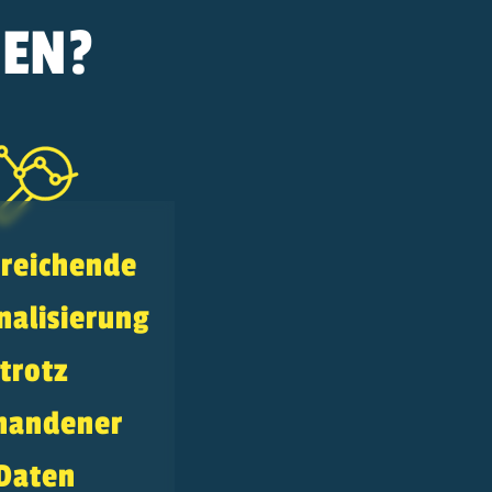
GEN?
reichende
nalisierung
trotz
handener
Daten