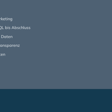
rketing
QL bis Abschluss
h Daten
ransparenz
ten