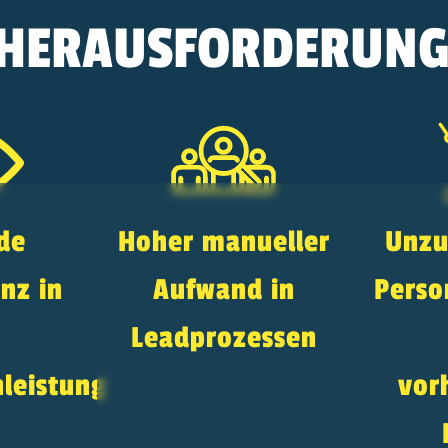
E HERAUSFORDERUN
de
Hoher manueller
Unzu
nz in
Aufwand in
Perso
Leadprozessen
leistung
vor