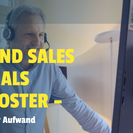
Search
ND SALES
ALS
OSTER –
r Aufwand