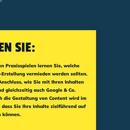
n?
EN SIE:
n Praxisspielen lernen Sie, welche
-Erstellung vermieden werden sollten.
nschluss, wie Sie mit Ihren Inhalten
d gleichzeitig auch Google & Co.
h die Gestaltung von Content wird im
dass Sie Ihre Inhalte zielführend auf
n können.