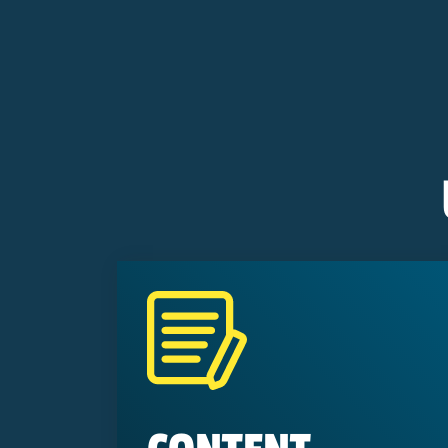
Blog
24.04.26
GEO-Optimierung: Vier
Strategien für mehr Sichtbarkeit
GEO
KI
Websites & Landingpages