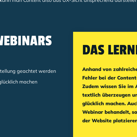
kann man Content also aus UX-Sicht ansprechend darstelle
WEBINARS
DAS LERN
Anhand von zahlreiche
rstellung geachtet werden
Fehler bei der Content
glücklich machen
Zudem wissen Sie im A
textlich überzeugen un
glücklich machen. Auc
Webinar behandelt, so 
der Website platziere