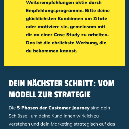
Weiterempfehlungen aktiv durch
Empfehlungsprogramme. Bitte deine
glücklichsten Kund:innen um Zitate
oder motiviere sie, gemeinsam mit
dir an einer
Case Study
zu arbeiten.
Das ist die ehrlichste Werbung, die
du bekommen kannst.
DEIN NÄCHSTER SCHRITT: VOM
MODELL ZUR STRATEGIE
Die
5 Phasen der Customer Journey
sind dein
Schlüssel, um deine Kund:innen wirklich zu
verstehen und dein Marketing strategisch auf das