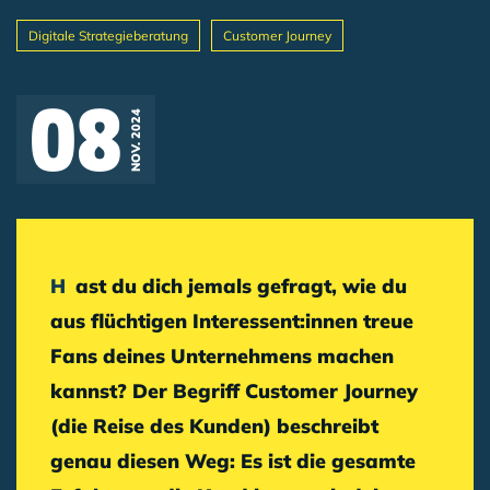
Digitale Strategieberatung
Customer Journey
Breadcrumb
08
NOV. 2024
Hast du dich jemals gefragt, wie du
aus flüchtigen Interessent:innen treue
Fans deines Unternehmens machen
kannst? Der Begriff
Customer Journey
(die Reise des Kunden) beschreibt
genau diesen Weg: Es ist die gesamte