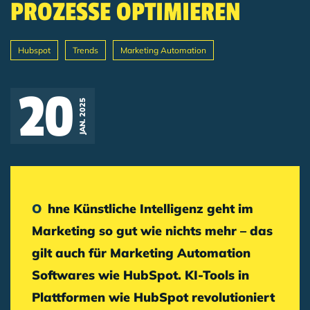
PROZESSE OPTIMIEREN
Hubspot
Trends
Marketing Automation
Breadcrumb
20
JAN. 2025
Ohne Künstliche Intelligenz geht im
Marketing so gut wie nichts mehr – das
gilt auch für Marketing Automation
Softwares wie HubSpot. KI-Tools in
Plattformen wie HubSpot revolutioniert