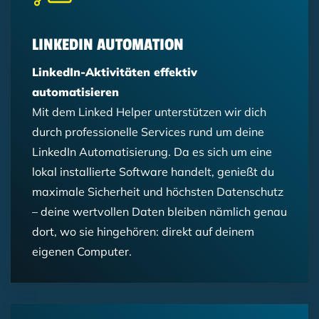
HubSpot-Fan
Marketing Automation
Digital Analytics
B2B-Marketing-Trends
LinkedIn
Digital Analytics
SEO
KI
LINKEDIN AUTOMATION
LinkedIn-Aktivitäten effektiv
automatisieren
Mit dem Linked Helper unterstützen wir dich
durch professionelle Services rund um deine
LinkedIn Automatisierung. Da es sich um eine
lokal installierte Software handelt, genießt du
maximale Sicherheit und höchsten Datenschutz
– deine wertvollen Daten bleiben nämlich genau
dort, wo sie hingehören: direkt auf deinem
eigenen Computer.