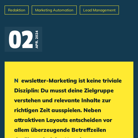
Redaktion
Marketing Automation
Lead Management
Breadcrumb
02
APR. 2024
Newsletter-Marketing
ist keine triviale
Disziplin: Du musst deine Zielgruppe
verstehen und relevante Inhalte zur
richtigen Zeit ausspielen. Neben
attraktiven Layouts entscheiden vor
allem
überzeugende Betreffzeilen