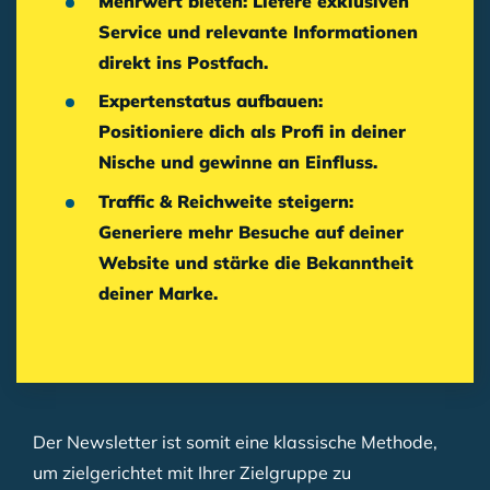
Mehrwert bieten:
Liefere exklusiven
Service und relevante Informationen
direkt ins Postfach.
Expertenstatus aufbauen:
Positioniere dich als Profi in deiner
Nische und gewinne an Einfluss.
Traffic & Reichweite steigern:
Generiere mehr Besuche auf deiner
Website und stärke die Bekanntheit
deiner Marke.
Der Newsletter ist somit eine klassische Methode,
um zielgerichtet mit Ihrer Zielgruppe zu