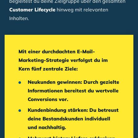
begleitest du deine Zielgruppe über den gesamten
Customer Lifecycle
hinweg mit relevanten
Inhalten.
Mit einer durchdachten
E-Mail-
Marketing-Strategie
verfolgst du im
Kern fünf zentrale Ziele:
Neukunden gewinnen:
Durch gezielte
Informationen bereitest du wertvolle
Conversions
vor.
Kundenbindung stärken:
Du betreust
deine Bestandskunden individuell
und nachhaltig.