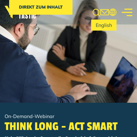
Search
DIREKT ZUM INHALT
English
On-Demand-Webinar
THINK LONG - ACT SMART