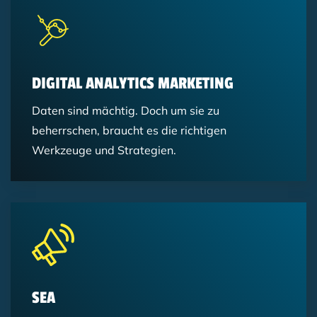
Analytics
Data Analytics
KI
Online Marketing
Marketing Automation
Online Marketing
Marketing Automation
Trends
Digital Analytics
B2B-Marketing-Trends
LinkedIn
Digital Analytics
SEO
KI
DIGITAL ANALYTICS MARKETING
Daten sind mächtig. Doch um sie zu
beherrschen, braucht es die richtigen
Werkzeuge und Strategien.
SEA