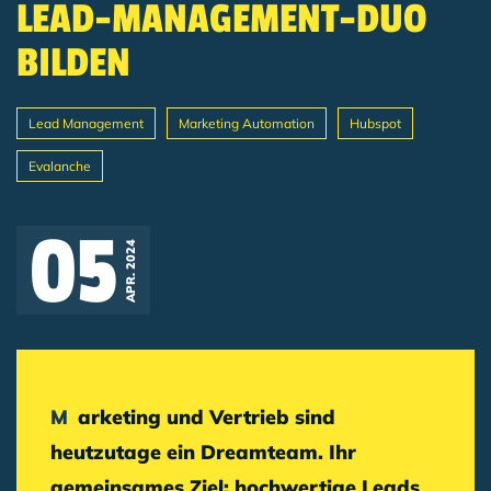
LEAD-MANAGEMENT-DUO
BILDEN
Lead Management
Marketing Automation
Hubspot
Evalanche
Breadcrumb
05
APR. 2024
Marketing und Vertrieb sind
heutzutage ein Dreamteam. Ihr
gemeinsames Ziel: hochwertige Leads